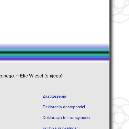
czonego.
~ Elie Wiesel (on/jego)
Zastrzeżenia
Deklaracja dostępności
Deklaracja tolerancyjności
Polityka prywatności