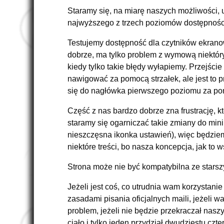
Staramy się, na miarę naszych możliwości, 
najwyższego z trzech poziomów dostępnośc
Testujemy dostępność dla czytników ekrano
dobrze, ma tylko problem z wymową niektóry
kiedy tylko takie błędy wyłapiemy. Przejśc
nawigować za pomocą strzałek, ale jest to p
się do nagłówka pierwszego poziomu za pom
Część z nas bardzo dobrze zna frustrację, k
staramy się ogarniczać takie zmiany do min
nieszczęsna ikonka ustawień), więc będziem
niektóre treści, bo nasza koncepcja, jak to
Strona może nie być kompatybilna ze starsz
Jeżeli jest coś, co utrudnia wam korzystanie
zasadami pisania oficjalnych maili, jeżeli
problem, jeżeli nie będzie przekraczał nas
ciało i tylko jeden przydział dwudziestu czt