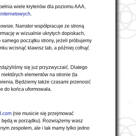
pełnia wiele kryteriów dla poziomu AAA,
 internetowych
.
wsie. Narrator współpracuje ze stroną
rmację w wizualnie ukrytych dopiskach,
o samego początku strony, jeżeli próbujemy
inku wcisnąć klawisz tab, a później cofnąć
zdążyliśmy się już przyzwyczaić. Dlatego
niektórych elementów na stronie (ta
awienia. Będziemy także czasami przenosić
nie do końca uformowała.
l.com
(nie musicie się przejmować
 też będą w porządku). Rozwiążemy wasz
znym zespołem, ale i tak mamy tylko jedno