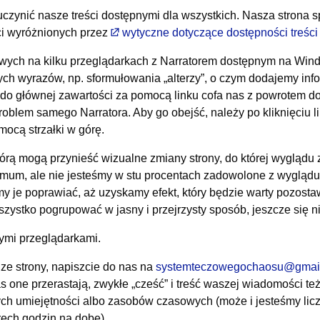
uczynić nasze treści dostępnymi dla wszystkich. Nasza strona s
i wyróżnionych przez
wytyczne dotyczące dostępności treści
wych na kilku przeglądarkach z Narratorem dostępnym na Windo
ch wyrazów, np. sformułowania „alterzy”, o czym dodajemy info
ie do głównej zawartości za pomocą linku cofa nas z powrotem d
roblem samego Narratora. Aby go obejść, należy po kliknięciu l
ocą strzałki w górę.
tórą mogą przynieść wizualne zmiany strony, do której wyglądu 
imum, ale nie jesteśmy w stu procentach zadowolone z wyglądu 
y je poprawiać, aż uzyskamy efekt, który będzie warty pozost
 wszystko pogrupować w jasny i przejrzysty sposób, jeszcze się 
ymi przeglądarkami.
 ze strony, napiszcie do nas na
systemteczowegochaosu@gmai
 was one przerastają, zwykłe „cześć” i treść waszej wiadomości
zych umiejętności albo zasobów czasowych (może i jesteśmy lic
erech godzin na dobę).