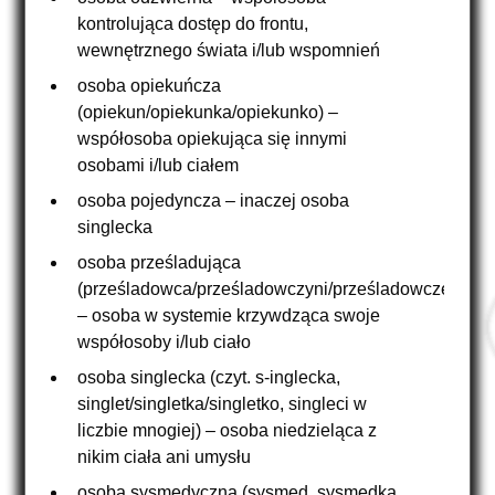
kontrolująca dostęp do frontu,
wewnętrznego świata i/lub wspomnień
osoba opiekuńcza
(opiekun/opiekunka/opiekunko) –
współosoba opiekująca się innymi
osobami i/lub ciałem
osoba pojedyncza – inaczej osoba
singlecka
osoba prześladująca
(prześladowca/prześladowczyni/prześladowcze)
– osoba w systemie krzywdząca swoje
współosoby i/lub ciało
osoba singlecka (czyt. s-inglecka,
singlet/singletka/singletko, singleci w
liczbie mnogiej) – osoba niedzieląca z
nikim ciała ani umysłu
osoba sysmedyczna (sysmed, sysmedka,