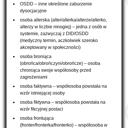
OSDD – inne określone zaburzenie
dysocjacyjne
osoba alterska (alter/alterka/alterze/alterko,
alterzy w liczbie mnogiej) – jedna z osób w
systemie, zazwyczaj z DID/OSDD
(medyczny termin, aczkolwiek szeroko
akceptowany w społeczności)
osoba broniąca
(obrońca/obrończyni/obrończe) – osoba
chroniąca swoje współosoby przed
zagrożeniami
osoba faktywna – współosoba powstała na
wzór istniejącej osoby
osoba fiktywna – współosoba powstała na
wzór fikcyjnej postaci
osoba frontująca
(fronter/fronterka/fronterko) – współosoba w