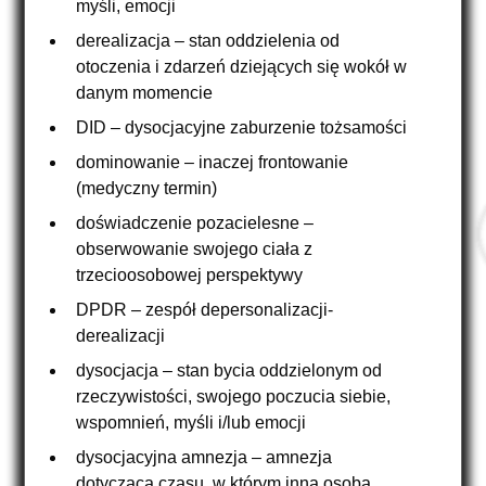
myśli, emocji
derealizacja – stan oddzielenia od
otoczenia i zdarzeń dziejących się wokół w
danym momencie
DID – dysocjacyjne zaburzenie tożsamości
dominowanie – inaczej frontowanie
(medyczny termin)
doświadczenie pozacielesne –
obserwowanie swojego ciała z
trzecioosobowej perspektywy
DPDR – zespół depersonalizacji-
derealizacji
dysocjacja – stan bycia oddzielonym od
rzeczywistości, swojego poczucia siebie,
wspomnień, myśli i/lub emocji
dysocjacyjna amnezja – amnezja
dotycząca czasu, w którym inna osoba