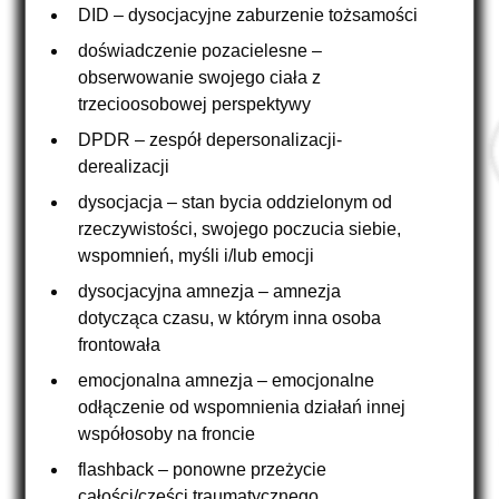
DID – dysocjacyjne zaburzenie tożsamości
doświadczenie pozacielesne –
obserwowanie swojego ciała z
trzecioosobowej perspektywy
DPDR – zespół depersonalizacji-
derealizacji
dysocjacja – stan bycia oddzielonym od
rzeczywistości, swojego poczucia siebie,
wspomnień, myśli i/lub emocji
dysocjacyjna amnezja – amnezja
dotycząca czasu, w którym inna osoba
frontowała
emocjonalna amnezja – emocjonalne
odłączenie od wspomnienia działań innej
współosoby na froncie
flashback – ponowne przeżycie
całości/części traumatycznego