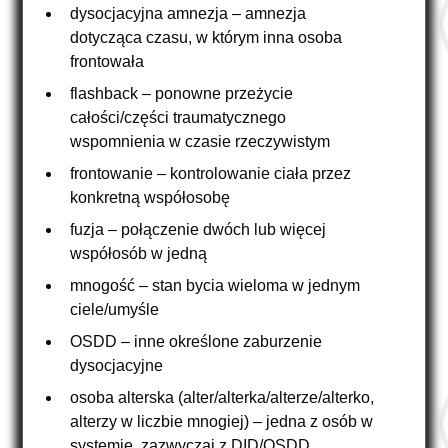
dysocjacyjna amnezja – amnezja
dotycząca czasu, w którym inna osoba
frontowała
flashback – ponowne przeżycie
całości/części traumatycznego
wspomnienia w czasie rzeczywistym
frontowanie – kontrolowanie ciała przez
konkretną współosobę
fuzja – połączenie dwóch lub więcej
współosób w jedną
mnogość – stan bycia wieloma w jednym
ciele/umyśle
OSDD – inne określone zaburzenie
dysocjacyjne
osoba alterska (alter/alterka/alterze/alterko,
alterzy w liczbie mnogiej) – jedna z osób w
systemie, zazwyczaj z DID/OSDD