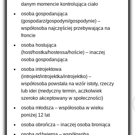
danym momencie kontrolująca ciało
osoba gospodarująca
(gospodarz/gospodyni/gospodynie) –
współosoba najczęściej przebywająca na
froncie
osoba hostująca
(host/hostka/hostessa/hoście) – inaczej
osoba gospodarująca
osoba introjektowa
(introjekt/introjektka/introjektko) –
współosoba powstała na wzór istoty, rzeczy
lub idei (medyczny termin, aczkolwiek
szeroko akceptowany w społeczności)
osoba młodsza – współosoba w wieku
poniżej 12 lat
osoba obrończa – inaczej osoba broniąca
osoba odźwierna – współosoba