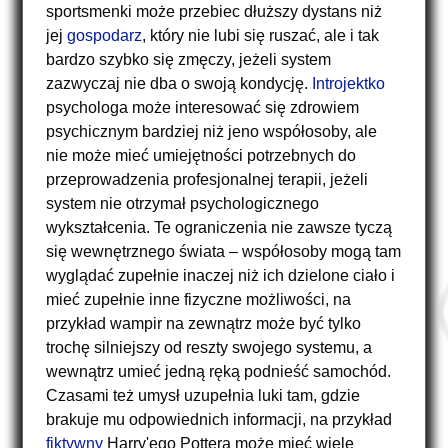
sportsmenki może przebiec dłuższy dystans niż
jej
gospodarz
, który nie lubi się ruszać, ale i tak
bardzo szybko się zmęczy, jeżeli system
zazwyczaj nie dba o swoją kondycję.
Introjektko
psychologa może interesować się zdrowiem
psychicznym bardziej niż jeno współosoby, ale
nie może mieć umiejętności potrzebnych do
przeprowadzenia profesjonalnej terapii, jeżeli
system nie otrzymał psychologicznego
wykształcenia. Te ograniczenia nie zawsze tyczą
się wewnętrznego świata – współosoby mogą tam
wyglądać zupełnie inaczej niż ich dzielone ciało i
mieć zupełnie inne fizyczne możliwości, na
przykład wampir na zewnątrz może być tylko
trochę silniejszy od reszty swojego systemu, a
wewnątrz umieć jedną ręką podnieść samochód.
Czasami też umysł uzupełnia luki tam, gdzie
brakuje mu odpowiednich informacji, na przykład
fiktywny
Harry'ego Pottera może mieć wiele