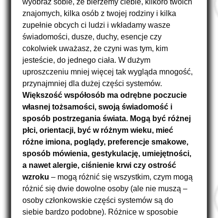
wyobraź sobie, że bierzemy ciebie, kilkoro twoich
znajomych, kilka osób z twojej rodziny i kilka
zupełnie obcych ci ludzi i wkładamy wasze
świadomości, dusze, duchy, esencje czy
cokolwiek uważasz, że czyni was tym, kim
jesteście, do jednego ciała. W dużym
uproszczeniu mniej więcej tak wygląda mnogość,
przynajmniej dla dużej części systemów.
Większość współosób ma odrębne poczucie
własnej tożsamości, swoją świadomość i
sposób postrzegania świata. Mogą być różnej
płci, orientacji, być w różnym wieku, mieć
różne imiona, poglądy, preferencje smakowe,
sposób mówienia, gestykulację, umiejętności,
a nawet alergie, ciśnienie krwi czy ostrość
wzroku
– mogą różnić się wszystkim, czym mogą
różnić się dwie dowolne osoby (ale nie muszą –
osoby członkowskie części systemów są do
siebie bardzo podobne). Różnice w sposobie