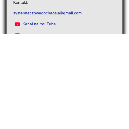
Kontakt:
systemteczowegochaosu@gmail.com
Kanał na YouTube
Serwer na Discordzie
O języku neutralnym płciowo
Zastrzeżenia
Przewodnik po stronie
Deklaracja dostępności
Źródła naukowe
Deklaracja tolerancyjności
Dziennik zmian
Polityka prywatności
Poprawki błędów
©2023-2026
System Tęczowego Chaosu
. Wszelkie
prawa zastrzeżone.