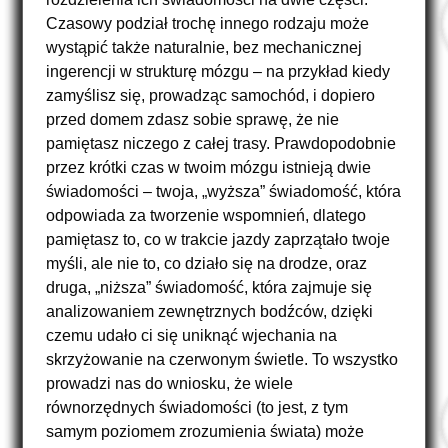
Czasowy podział trochę innego rodzaju może
wystąpić także naturalnie, bez mechanicznej
ingerencji w strukturę mózgu – na przykład kiedy
zamyślisz się, prowadząc samochód, i dopiero
przed domem zdasz sobie sprawę, że nie
pamiętasz niczego z całej trasy. Prawdopodobnie
przez krótki czas w twoim mózgu istnieją dwie
nazwijmy
świadomości – twoja,
„wyższa” świadomość, która
ją
odpowiada za tworzenie wspomnień, dlatego
pamiętasz to, co w trakcie jazdy zaprzątało twoje
myśli, ale nie to, co działo się na drodze, oraz
druga, „niższa” świadomość, która zajmuje się
analizowaniem zewnętrznych bodźców, dzięki
czemu udało ci się uniknąć wjechania na
skrzyżowanie na czerwonym świetle. To wszystko
prowadzi nas do wniosku, że wiele
równorzędnych świadomości (to jest, z tym
samym poziomem zrozumienia świata) może