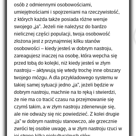
osób z odmiennymi osobowościami,
umiejętnościami i spojrzeniami na rzeczywistość,
z których każda także posiada różne wersje
swojego „ja”. Jeżeli nie należysz do bardzo
nielicznej części populacji, twoja osobowość
złożona jest z przynajmniej kilku stanów
osobowości – kiedy jesteś w dobrym nastroju,
zareagujesz inaczej na osobę, która wepcha się
przed tobą do kolejki, niż kiedy jesteś w złym
nastroju – aktywują się wtedy trochę inne obszary
twojego mózgu. A dla przykładowego systemu w
takiej samej sytuacji jedno „ja”, jeżeli będzie w
dobrym nastroju, machnie na to ręką i stwierdzi,
że nie ma co tracić czasu na przejmowanie się
czymś takim, a w złym nastroju zdenerwuje się,
ale nie odważy się nic powiedzieć. Z kolei drugie
„ja” w dobrym nastroju stanowczo, ale grzecznie
zwróci tej osobie uwagę, a w złym nastroju rzuci w
jej stronę kilka niekulturalnych słów.