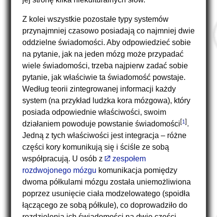
Z kolei wszystkie pozostałe typy systemów
przynajmniej czasowo posiadają co najmniej dwie
oddzielne świadomości. Aby odpowiedzieć sobie
na pytanie, jak na jeden mózg może przypadać
wiele świadomości, trzeba najpierw zadać sobie
pytanie, jak właściwie ta świadomość powstaje.
Według teorii zintegrowanej informacji każdy
system (na przykład ludzka kora mózgowa), który
posiada odpowiednie właściwości, swoim
[
]
1
działaniem powoduje powstanie świadomości
.
Jedną z tych właściwości jest integracja – różne
części kory komunikują się i ściśle ze sobą
współpracują. U osób z
zespołem
rozdwojonego mózgu
komunikacja pomiędzy
dwoma półkulami mózgu została uniemożliwiona
poprzez usunięcie ciała modzelowatego (spoidła
łączącego ze sobą półkule), co doprowadziło do
rozdzielenia ich świadomości na dwie części.