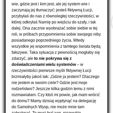
wie, gdzie jest i kim jest, ale jej system wie i
zaczynają jej tłumaczyć: jesteś fiktywną Łucji,
przybyłaś do nas z równoległej rzeczywistości, w
której odkryłaś Narnię po wejściu do szafy, i tak
dalej. Ona zacznie wyobrażać sobie siebie w tej
roli, w próbach przypomnienia sobie swojego niby
posiadanego poprzedniego życia. Wtedy
wszystkie jej wspomnienia z tamtego świata będą
fałszywe. Taka sytuacja z pewnością mogłaby się
zdarzyć, ale
to nie pokrywa się z
doświadczeniami wielu systemów
– w
rzeczywistości pierwsze myśli fiktywnej Łucji
brzmiałyby jakoś tak: „Gdzie ja jestem? Dlaczego
nie jestem w swoim ciele? Gdzie jest moje
rodzeństwo? Jeszcze kilka godzin temu z nimi
rozmawiałam. Czy ktoś mi powie, jak mam wrócić
do domu? Mamy dzisiaj wypłynąć na delegację
do Samotnych Wysp, nie może mnie tam
zabraknąć. To musi być sen, niezwykle