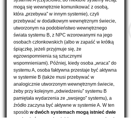
mogą się wewnętrznie komunikować z osobą,
(w
która
„przebywa” w innym systemie), czyli
cudzysłowie)
przebywać w dodatkowym wewnętrznym świecie,
utworzonym na podobieństwo wewnętrznego
świata systemu B, z NPC wzorowanymi na jego
osobach członkowskich (albo w zapaść w krótką
śpiączkę, jeżeli przyjmuje się, że
egzowspomnienia są sztucznymi
(w
wspomnieniami). Później, kiedy osoba
„wraca” do
cudzysłowie)
systemu A, osoba faktywna przestaje być aktywna
w systemie B (także musi przebywać w
analogicznie utworzonym wewnętrznym świecie,
żeby przy kolejnym „odwiedzeniu” systemu B
pamiętała wydarzenia ze „swojego” systemu), a
źródło zaczyna być aktywne w systemie A. W ten
sposób
w dwóch systemach mogą istnieć dwie
osoby, które uznają siebie za tę samą osobę, i
posiadają zbliżone kluczowe wspomnienia
.