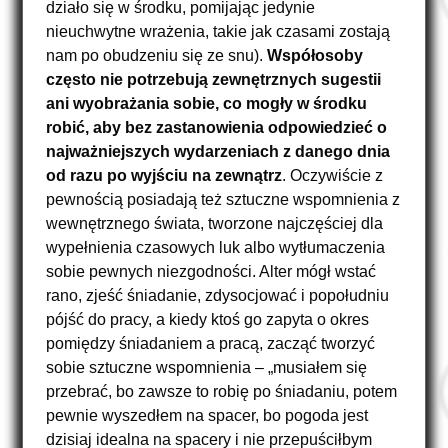
działo się w środku, pomijając jedynie
nieuchwytne wrażenia, takie jak czasami zostają
nam po obudzeniu się ze snu).
Współosoby
często nie potrzebują zewnętrznych sugestii
ani wyobrażania sobie, co mogły w środku
robić, aby bez zastanowienia odpowiedzieć o
najważniejszych wydarzeniach z danego dnia
od razu po wyjściu na zewnątrz
. Oczywiście z
pewnością posiadają też sztuczne wspomnienia z
wewnętrznego świata, tworzone najczęściej dla
wypełnienia czasowych luk albo wytłumaczenia
sobie pewnych niezgodności. Alter mógł wstać
rano, zjeść śniadanie, zdysocjować i popołudniu
pójść do pracy, a kiedy ktoś go zapyta o okres
pomiędzy śniadaniem a pracą, zacząć tworzyć
sobie sztuczne wspomnienia – „musiałem się
przebrać, bo zawsze to robię po śniadaniu, potem
pewnie wyszedłem na spacer, bo pogoda jest
dzisiaj idealna na spacery i nie przepuściłbym