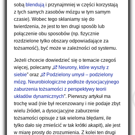
sobą
blendują
i przynajmniej w części korzystają
z tych samych zasobów mózgu w tym samym
czasie). Wobec tego skłaniamy się do
twierdzenia, że jest to ten drugi sposób lub
połączenie obu sposobów (np. fizycznie
rozdzielone tylko obszary odpowiadające za
tożsamość), być może w zależności od systemu.
Jeżeli chcecie dowiedzieć się o temacie czegoś
więcej, polecamy „
Neurony, które wyszły z
siebie
” oraz „
Podzielony umysł – podzielony
mózg. Neurobiologiczne podłoże dysocjacyjnego
zaburzenia tożsamości z perspektywy teorii
układów dynamicznych
”. Pierwszy artykuł ma
trochę wad (nie był recenzowany i nie podaje zbyt
wielu źródeł, a dysocjacyjne zaburzenie
tożsamości opisuje z tak wieloma błędami, ile
tylko dało się zmieścić w tak krótki akapit), ale jest
w miarę prosty do zrozumienia. Z kolei ten drugi