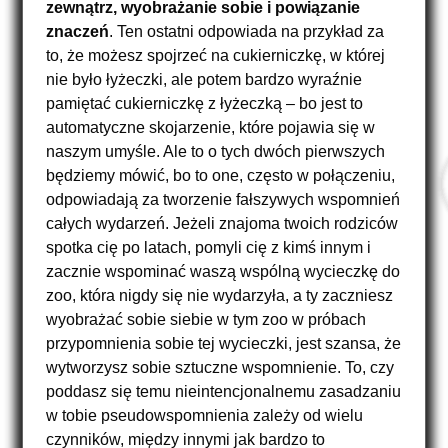
zewnątrz, wyobrażanie sobie i powiązanie
znaczeń
. Ten ostatni odpowiada na przykład za
to, że możesz spojrzeć na cukierniczkę, w której
nie było łyżeczki, ale potem bardzo wyraźnie
pamiętać cukierniczkę z łyżeczką – bo jest to
automatyczne skojarzenie, które pojawia się w
naszym umyśle. Ale to o tych dwóch pierwszych
będziemy mówić, bo to one, często w połączeniu,
odpowiadają za tworzenie fałszywych wspomnień
całych wydarzeń. Jeżeli znajoma twoich rodziców
spotka cię po latach, pomyli cię z kimś innym i
zacznie wspominać waszą wspólną wycieczkę do
zoo, która nigdy się nie wydarzyła, a ty zaczniesz
wyobrażać sobie siebie w tym zoo w próbach
przypomnienia sobie tej wycieczki, jest szansa, że
wytworzysz sobie sztuczne wspomnienie. To, czy
poddasz się temu nieintencjonalnemu zasadzaniu
w tobie pseudowspomnienia zależy od wielu
czynników, między innymi jak bardzo to