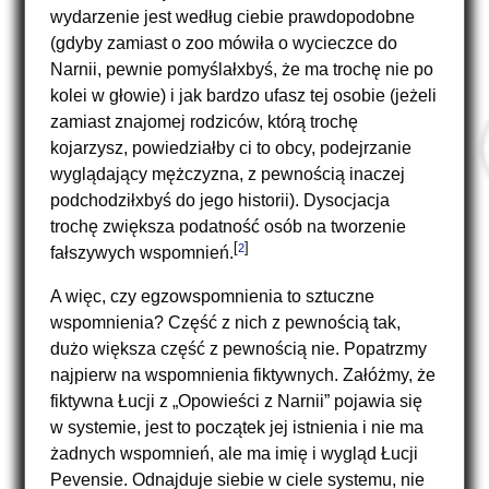
wydarzenie jest według ciebie prawdopodobne
(gdyby zamiast o zoo mówiła o wycieczce do
Narnii, pewnie
pomyślałxbyś
, że ma trochę nie po
kolei w głowie) i jak bardzo ufasz tej osobie (jeżeli
zamiast znajomej rodziców, którą trochę
kojarzysz, powiedziałby ci to obcy, podejrzanie
wyglądający mężczyzna, z pewnością inaczej
podchodziłxbyś
do jego historii). Dysocjacja
trochę zwiększa podatność osób na tworzenie
[
]
2
fałszywych wspomnień.
A więc, czy egzowspomnienia to sztuczne
wspomnienia? Część z nich z pewnością tak,
dużo większa część z pewnością nie. Popatrzmy
najpierw na wspomnienia fiktywnych. Załóżmy, że
fiktywna Łucji z „Opowieści z Narnii” pojawia się
w systemie, jest to początek jej istnienia i nie ma
żadnych wspomnień, ale ma imię i wygląd Łucji
Pevensie. Odnajduje siebie w ciele systemu, nie