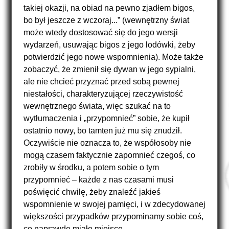
takiej okazji, na obiad na pewno zjadłem bigos,
bo był jeszcze z wczoraj...” (wewnętrzny świat
może wtedy dostosować się do jego wersji
wydarzeń, usuwając bigos z jego lodówki, żeby
potwierdzić jego nowe wspomnienia). Może także
zobaczyć, że zmienił się dywan w jego sypialni,
ale nie chcieć przyznać przed sobą pewnej
niestałości, charakteryzującej rzeczywistość
wewnętrznego świata, więc szukać na to
(w
wytłumaczenia i
„przypomnieć” sobie, że kupił
cudzysłowie)
ostatnio nowy, bo tamten już mu się znudził.
Oczywiście nie oznacza to, że współosoby nie
mogą czasem faktycznie zapomnieć czegoś, co
zrobiły w środku, a potem sobie o tym
przypomnieć – każde z nas czasami musi
poświęcić chwilę, żeby znaleźć jakieś
wspomnienie w swojej pamięci, i w zdecydowanej
większości przypadków przypominamy sobie coś,
co naprawdę miało miejsce.